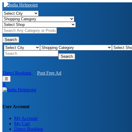
Search
Search
Direct Booking
Post Free Ad
☰
X
User Account
My Account
My Cart
Direct Booking