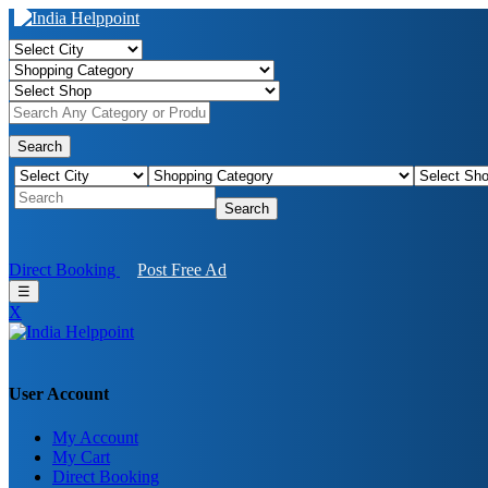
Search
Search
Direct Booking
Post Free Ad
☰
X
User Account
My Account
My Cart
Direct Booking